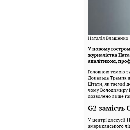
Наталія Влащенко
У новому гостром
журналістка Ната
аналітиком, про
Головною темою зус
Дональда Трампа д
Штати, як таємні д
чому Володимиру Пу
дозволено лише гав
G2 замість
У центрі дискусії 
американського лід