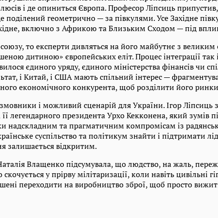
люсів і де опиниться Європа. Професор Ліпсиць припустив, 
е поділений геометрично — за півкулями. Усе Західне півку
хідне, включно з Африкою та Близьким Сходом — під впли
союзу, то експерти дивляться на його майбутнє з великим
еною дитиною» європейських еліт. Процес інтеграції так і
вилося єдиного уряду, єдиного міністерства фінансів чи спі
ьтат, і Китай, і США мають спільний інтерес — фрагментув
ного економічного конкурента, щоб розділити його ринки
змовники і можливий сценарій для України. Ігор Ліпсиць 
а її легендарного президента Урхо Кекконена, який зумів 
яки надскладним та прагматичним компромісам із радянсь
країнське суспільство та політикум знайти і підтримати лі
я залишається відкритим.
Наталія Влащенко підсумувала, що людство, на жаль, пере
о скочується у прірву мілітаризації, коли навіть цивільні гі
ушені переходити на виробництво зброї, щоб просто вижит