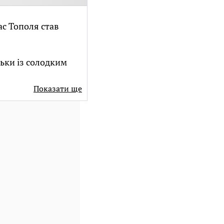
ас Тополя став
ьки із солодким
Показати ще