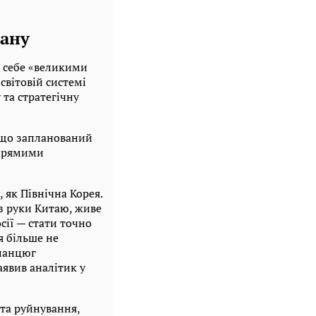
рану
и себе «великими
 світовій системі
та стратегічну
, що запланований
 прямими
 як Північна Корея.
з руки Китаю, живе
сії — стати точно
 більше не
 ланцюг
аявив аналітик у
 та руйнування,