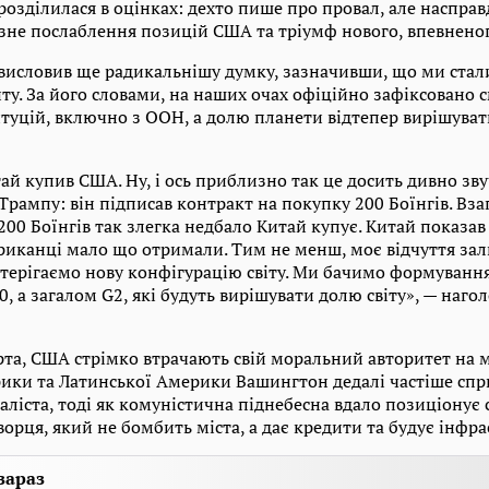
озділилася в оцінках: дехто пише про провал, але насправд
зне послаблення позицій США та тріумф нового, впевненог
висловив ще радикальнішу думку, зазначивши, що ми стал
ту. За його словами, на наших очах офіційно зафіксовано 
туцій, включно з ООН, а долю планети відтепер вирішув
тай купив США. Ну, і ось приблизно так це досить дивно зву
рампу: він підписав контракт на покупку 200 Боїнгів. Взага
00 Боїнгів так злегка недбало Китай купує. Китай показав
ериканці мало що отримали. Тим не менш, моє відчуття за
терігаємо нову конфігурацію світу. Ми бачимо формування 
0, а загалом G2, які будуть вирішувати долю світу», — наго
рта, США стрімко втрачають свій моральний авторитет на м
фрики та Латинської Америки Вашингтон дедалі частіше сп
аліста, тоді як комуністична піднебесна вдало позиціонує 
рця, який не бомбить міста, а дає кредити та будує інфра
зараз