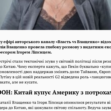
у ефірі авторського каналу «Власть vs Влащенко» відо
лія Влащенко провела глибоку розмову з видатним ек
фесором Ігорем Ліпсицем.
трічі стали тектонічні зсуви у світовій політиці після рез
о Китаю. Чому експерти кажуть, що Пекін буквально «купи
омовленості двох наддержав змінять долю Тайваню, Європи
тіну в цій новій реальності G2 відведена роль «ланцюгово
кати, але не кусати.
 ООН: Китай купує Америку з потрох
Наталії Влащенко та Ігоря Ліпсиця опинилися результати ві
ера до Китаю, які шокували світову спільноту. Ведуча зау