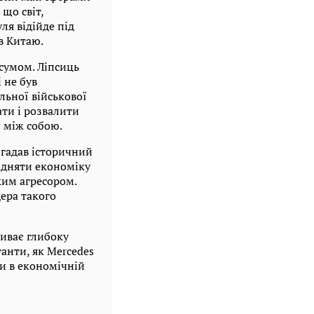
що світ,
ля відійде під
в Китаю.
 сумом. Ліпсиць
 не був
льної військової
ати і розвалити
 між собою.
згадав історичний
підняти економіку
ким агресором.
дера такого
живає глибоку
ганти, як Mercedes
и в економічній