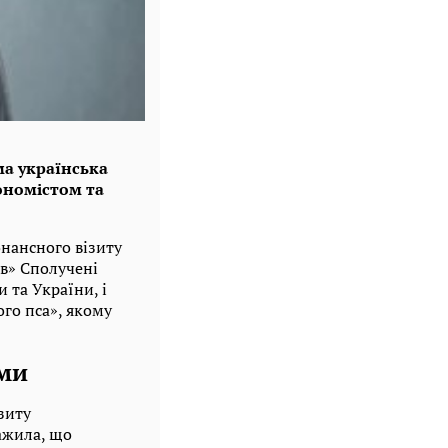
ма українська
ономістом та
онансного візиту
в» Сполучені
 та України, і
го пса», якому
ами
зиту
важила, що