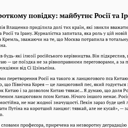
роткому повідку: майбутнє Росії та І
лія Влащенко приділила долі тих країн, які звикли вважат
Росії та Ірану. Журналістка запитала, яка роль у цій новій
 Кремль, зважаючи на те, що Москва потрапила в тотальну 
іна.
яв будь-які ілюзії російського керівництва. Він підкреслив
итаю — це поїздка не за рівноправними переговорами, а за
рукціями від Сі Цзіньпіна.
и перетворення Росії на такого ж ланцюгового пса Китаю,
, що Північна Корея — це ланцюговий пес, який годується 
ок Китаю і за дозволом Китаю тявкає... Я думаю, що доля Ро
еним ланцюговим псом Китаю. Нічого іншого немає. Росія
амостійна, не має жодної значущості. Пекін зараз буде цей
ати Путіна на коротший ланцюг: тявкай, але не кусай», — з
о.
а словами професора, приречена на незворотну деградацію