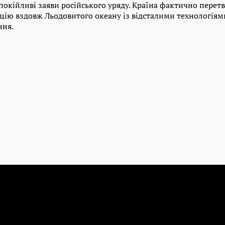
покійливі заяви російського уряду. Країна фактично перет
ацію вздовж Льодовитого океану із відсталими технологіям
ння.