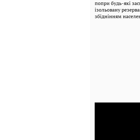
попри будь-які зас
ізольовану резерв
збіднінням населе