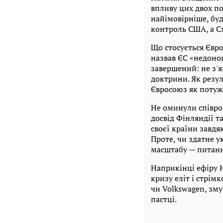
впливу цих двох по
найімовірніше, буд
контроль США, а С
Що стосується Євро
назвав ЄС «недонош
завершений: не з'я
доктрини. Як резул
Євросоюз як потуж
Не оминули співро
досвід Фінляндії т
своєї країни завд
Проте, чи здатне у
масштабу — питанн
Наприкінці ефіру 
кризу еліт і стрімк
чи Volkswagen, зм
пастці.