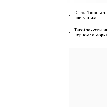
Олена Тополя зл
наступним
Такої закуски з
перцем та морк