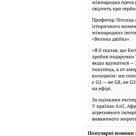
міжнародна преса р
свідчить про серйо
Професор Ліпсиць 
історичного момен
міжнародних інсти
«Велика двійка».
«Я б сказав, що Ки
зробив подарунки Т
якщо вдуматися — 2
покупець, а от ам
колишнім: ми спос
є G2 — не G8, не G2
на ефірі.
За оцінками експе
У країнах Азії, А
агресивного імпері
виваженого миротво
Популярні новини 