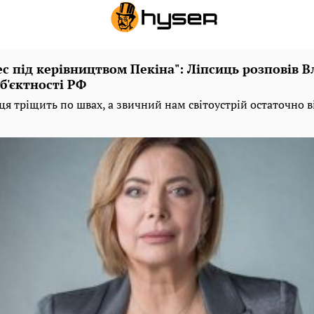
с під керівництвом Пекіна": Ліпсиць розповів 
б'єктності РФ
я тріщить по швах, а звичний нам світоустрій остаточно в