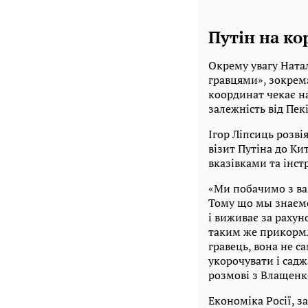
Путін на ко
Окрему увагу Ната
гравцями», зокрема 
координат чекає на
залежність від Пек
Ігор Ліпсиць розві
візит Путіна до К
вказівками та інст
«Ми побачимо з вам
Тому що мы знаємо
і виживає за рахун
таким же прикормл
гравець, вона не с
укорочувати і садж
розмові з Влащенк
Економіка Росії, з