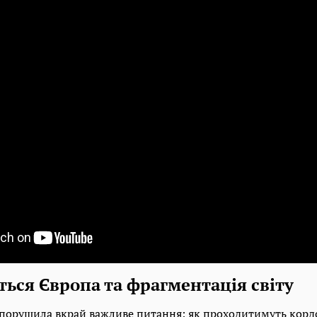
ться Європа та фрагментація світу
порушила вкрай важливе питання: як проходитимуть кор