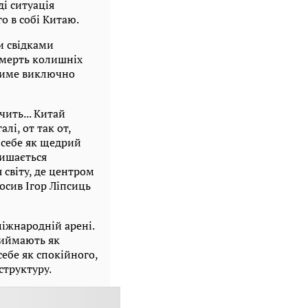
і ситуація
о в собі Китаю.
и свідками
смерть колишніх
атиме виключно
чить... Китай
лі, от так от,
 себе як щедрий
лишається
світу, де центром
лосив Ігор Ліпсиць
іжнародній арені.
риймають як
себе як спокійного,
структуру.