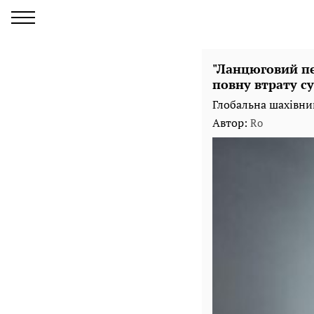
"Ланцюговий пе
повну втрату су
Глобальна шахівниц
Автор:
Ro