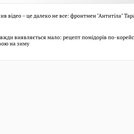
ив відео – це далеко не все: фронтмен "Антитіла" Тар
авжди виявляється мало: рецепт помідорів по-корейс
вою на зиму