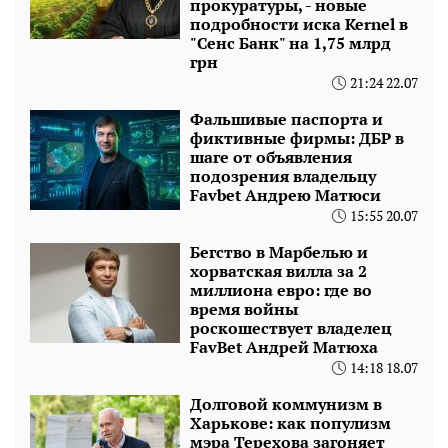
прокуратуры, - новые
подробности иска Kernel в
"Сенс Банк" на 1,75 млрд
грн
21:24 22.07
Фальшивые паспорта и
фиктивные фирмы: ДБР в
шаге от объявления
подозрения владельцу
Favbet Андрею Матюси
15:55 20.07
Бегство в Марбелью и
хорватская вилла за 2
миллиона евро: где во
время войны
роскошествует владелец
FavBet Андрей Матюха
14:18 18.07
Долговой коммунизм в
Харькове: как популизм
мэра Терехова загоняет