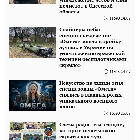
нечистот в Одесской
области
11:40 24.07
Снайперы неба:
спецподразделение
«Омега» вошло в тройку
лучших в Украине по
уничтожению вражеской
техники беспилотниками
«крыло»
11:05 24.07
Искусство на линии огня:
спецназовцы «Омеги»
снялись в главных ролях
уникального военного
клипа
16:20 23.07
Слезы радости и эмоции,
которые невозможно
скрыть: как чудо