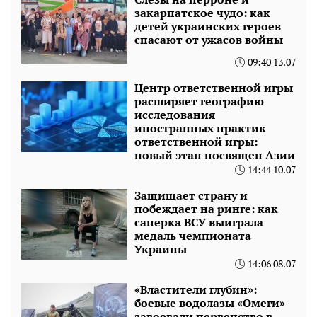
закарпатское чудо: как
детей украинских героев
спасают от ужасов войны
09:40 13.07
Центр ответственной игры
расширяет географию
исследования
иностранных практик
ответственной игры:
новый этап посвящен Азии
14:44 10.07
Защищает страну и
побеждает на ринге: как
саперка ВСУ выиграла
медаль чемпионата
Украины
14:06 08.07
«Властители глубин»:
боевые водолазы «Омеги»
завоевали первенство в