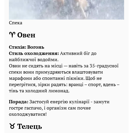
Спека
♈ Овен
Стихія: Вогонь
Стиль охолодження:
Активний біг до
найближчої водойми.
Овни не сидять на місці — навіть за 35-градусної
спеки вони примудряються влаштовувати
марафони або спонтанні пікніки. Щоб не
перегрітися, зірки радять: вранці – спорт, вдень –
тінь та холодний лимонад.
Порада:
Застосуй енергію кулінарії - замути
гостре гаспачо, і організм сам почне
охолоджуватися!
♉ Телець