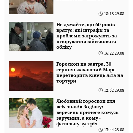
18:18 29.08
Не думайте, що 60 років
врятує: які штрафи та
проблеми загрожують за
ігнорування військового
обліку
16:22 29.08
Гороскоп на завтра, 30
серпня: жахаючий Марс
перетворить кінець літа на
тортури
12:52 29.08
Любовний гороскоп для
всіх знаків Зодіаку:
вересень принесе комусь
заручини, а кому -
фатальну зустріч
13:44 28.08