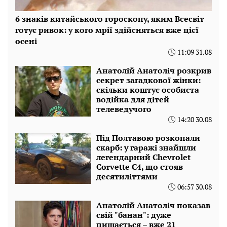
6 знаків китайського гороскопу, яким Всесвіт
готує ривок: у кого мрії здійсняться вже цієї
осені
11:09 31.08
Анатолій Анатоліч розкрив
секрет загадкової жінки:
скільки коштує особиста
водійка для дітей
телеведучого
14:20 30.08
Під Полтавою розкопали
скарб: у гаражі знайшли
легендарний Chevrolet
Corvette C4, що стояв
десятиліттями
06:57 30.08
Анатолій Анатоліч показав
свій "банан": дуже
пишається – вже 21