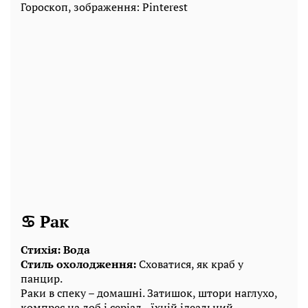
Гороскоп, зображення: Pinterest
♋ Рак
Стихія: Вода
Стиль охолодження:
Сховатися, як краб у
панцир.
Раки в спеку – домашні. Затишок, штори наглухо,
компрес на лоб і серіал - їхній ідеальний