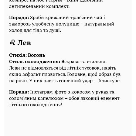
антипекельний комплект.
Порада:
Зроби крижаний трав'яний чай і
заморозь улюблену полуницю – натуральний
холод для тіла та душі.
♌ Лев
Стихія: Вогонь
Стиль охолодження:
Яскраво та стильно.
Леви не відмовляться від літніх тусовок, навіть
якщо асфальт плавиться. Головне, щоб образ був
на рівні. У них навіть сонячний удар — блискуче.
Порада:
Інстаграм-фото з кокосом у руках та
солом'яним капелюхом – обов'язковий елемент
літнього охолодження!