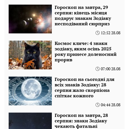
Гороскоп на завтра, 29
серпня: кінець місяця
подарує знакам Зодіаку
несподіваний сюрприз
12:52 28.08
Космос кличе: 4 знаки
зодіаку, яким осінь 2025
року принесе доленосний
прорив
07:00 28.08
Гороскоп на сьогодні для
всіх знаків Зодіаку: 28
серпня жало скорпіона
спіткає кожного
04:44 28.08
Гороскоп на завтра, 28
серпня: знаки Зодіаку
чекають фатальні