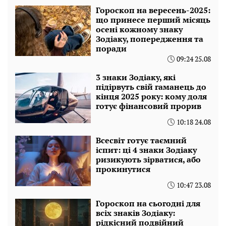
Гороскоп на вересень-2025:
що принесе перший місяць
осені кожному знаку
Зодіаку, попередження та
поради
09:24 25.08
3 знаки Зодіаку, які
підірвуть свій гаманець до
кінця 2025 року: кому доля
готує фінансовий прорив
10:18 24.08
Всесвіт готує таємний
іспит: ці 4 знаки Зодіаку
ризикують зірватися, або
прокинутися
10:47 23.08
Гороскоп на сьогодні для
всіх знаків Зодіаку:
рідкісний подвійний