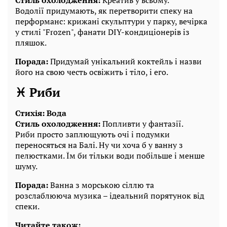
Водолії придумають, як перетворити спеку на
перформанс: крижані скульптури у парку, вечірка
у стилі "Frozen", фанати DIY-кондиціонерів із
пляшок.
Порада:
Придумай унікальний коктейль і назви
його на свою честь освіжить і тіло, і его.
♓ Риби
Стихія: Вода
Стиль охолодження:
Попливти у фантазії.
Риби просто заплющують очі і подумки
переносяться на Балі. Ну чи хоча б у ванну з
пелюстками. Їм би тільки води побільше і менше
шуму.
Порада:
Ванна з морською сіллю та
розслаблююча музика – ідеальний порятунок від
спеки.
Читайте також: