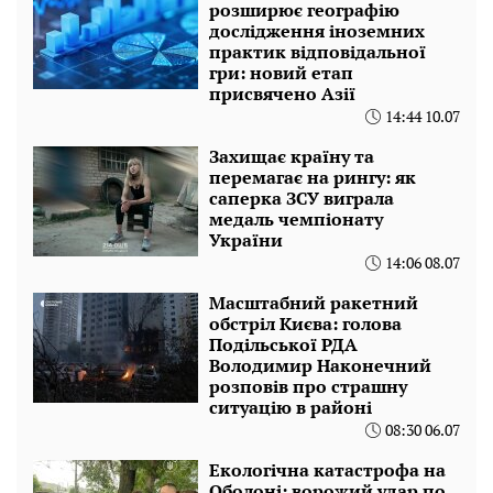
розширює географію
дослідження іноземних
практик відповідальної
гри: новий етап
присвячено Азії
14:44 10.07
Захищає країну та
перемагає на рингу: як
саперка ЗСУ виграла
медаль чемпіонату
України
14:06 08.07
Масштабний ракетний
обстріл Києва: голова
Подільської РДА
Володимир Наконечний
розповів про страшну
ситуацію в районі
08:30 06.07
Екологічна катастрофа на
Оболоні: ворожий удар по