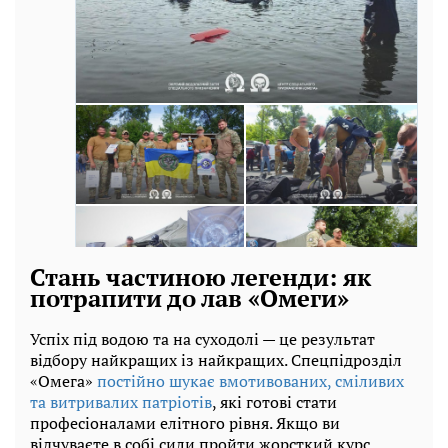
Стань частиною легенди: як
потрапити до лав «Омеги»
Успіх під водою та на суходолі — це результат
відбору найкращих із найкращих. Спецпідрозділ
«Омега»
постійно шукає вмотивованих, сміливих
та витривалих патріотів
, які готові стати
професіоналами елітного рівня. Якщо ви
відчуваєте в собі сили пройти жорсткий курс