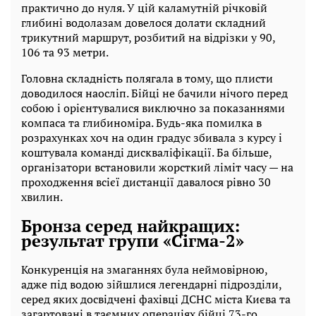
практично до нуля. У цій каламутній річковій
глибині водолазам довелося долати складний
трикутний маршрут, розбитий на відрізки у 90,
106 та 93 метри.
Головна складність полягала в тому, що плисти
доводилося наосліп. Бійці не бачили нічого перед
собою і орієнтувалися виключно за показаннями
компаса та глибиноміра. Будь-яка помилка в
розрахунках хоч на один градус збивала з курсу і
коштувала команді дискваліфікації. Ба більше,
організатори встановили жорсткий ліміт часу — на
проходження всієї дистанції давалося рівно 30
хвилин.
Бронза серед найкращих:
результат групи «Сігма-2»
Конкуренція на змаганнях була неймовірною,
адже під водою зійшлися легендарні підрозділи,
серед яких досвідчені фахівці ДСНС міста Києва та
загартовані в таємних операціях бійці 73-го