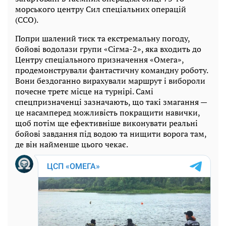
морського центру Сил спеціальних операцій
(ССО).
Попри шалений тиск та екстремальну погоду,
бойові водолази групи «Сігма-2», яка входить до
Центру спеціального призначення «Омега»,
продемонстрували фантастичну командну роботу.
Вони бездоганно вирахували маршрут і вибороли
почесне третє місце на турнірі. Самі
спецпризначенці зазначають, що такі змагання —
це насамперед можливість покращити навички,
щоб потім ще ефективніше виконувати реальні
бойові завдання під водою та нищити ворога там,
де він найменше цього чекає.