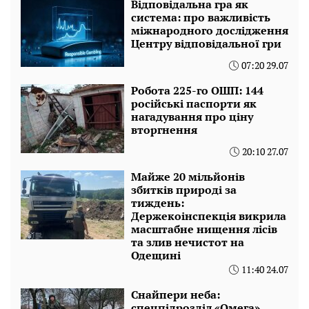
Відповідальна гра як
система: про важливість
міжнародного дослідження
Центру відповідальної гри
07:20 29.07
Робота 225-го ОШП: 144
російські паспорти як
нагадування про ціну
вторгнення
20:10 27.07
Майже 20 мільйонів
збитків природі за
тиждень:
Держекоінспекція викрила
масштабне нищення лісів
та злив нечистот на
Одещині
11:40 24.07
Снайпери неба:
спецпідрозділ «Омега»