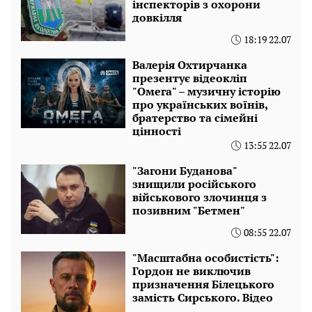
інспекторів з охорони
довкілля
18:19 22.07
Валерія Охтирчанка
презентує відеокліп
"Омега" – музичну історію
про українських воїнів,
братерство та сімейні
цінності
13:55 22.07
"Загони Буданова"
знищили російського
військового злочинця з
позивним "Бетмен"
08:55 22.07
"Масштабна особистість":
Гордон не виключив
призначення Білецького
замість Сирського. Відео