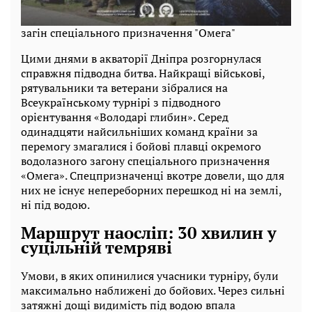
загін спеціального призначення "Омега"
Цими днями в акваторії Дніпра розгорнулася
справжня підводна битва. Найкращі військові,
рятувальники та ветерани зібралися на
Всеукраїнському турнірі з підводного
орієнтування «Володарі глибин». Серед
одинадцяти найсильніших команд країни за
перемогу змагалися і бойові плавці окремого
водолазного загону спеціального призначення
«Омега». Спецпризначенці вкотре довели, що для
них не існує непереборних перешкод ні на землі,
ні під водою.
Маршрут наосліп: 30 хвилин у
суцільній темряві
Умови, в яких опинилися учасники турніру, були
максимально наближені до бойових. Через сильні
затяжні дощі видимість під водою впала