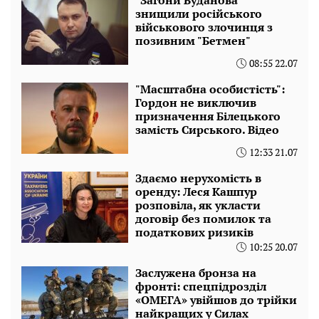
"Загони Буданова"
знищили російського
військового злочинця з
позивним "Бетмен"
08:55 22.07
"Масштабна особистість":
Гордон не виключив
призначення Білецького
замість Сирського. Відео
12:33 21.07
Здаємо нерухомість в
оренду: Леся Кашпур
розповіла, як укласти
договір без помилок та
податкових ризиків
10:25 20.07
Заслужена бронза на
фронті: спецпідрозділ
«ОМЕГА» увійшов до трійки
найкращих у Силах