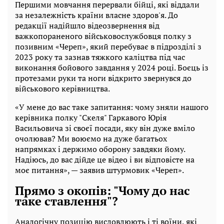
Першими мовчання перервали бійці, які віддали
за незалежність країни власне здоров'я. До
редакції надійшло відеозвернення від
важкопораненого військовослужбовця полку з
позивним «Череп», який перебуває в підрозділі з
2023 року та зазнав тяжкого каліцтва під час
виконання бойового завдання у 2024 році. Боєць із
протезами руки та ноги відкрито звернувся до
військового керівництва.
«У мене до вас таке запитання: чому зняли нашого
керівника полку "Скеля" Гаркавого Юрія
Васильовича зі своєї посади, яку він дуже вміло
очолював? Ми воюємо на дуже багатьох
напрямках і держимо оборону завдяки йому.
Надіюсь, до вас дійде це відео і ви відповісте на
моє питання», — заявив штурмовик «Череп».
Прямо з окопів: "Чому до нас
таке ставлення"?
Аналогічну позицію висловлюють і ті воїни, які