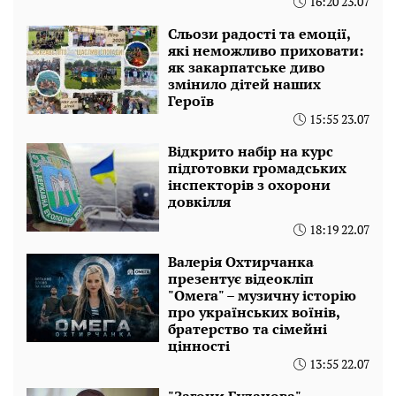
16:20 23.07
Сльози радості та емоції,
які неможливо приховати:
як закарпатське диво
змінило дітей наших
Героїв
15:55 23.07
Відкрито набір на курс
підготовки громадських
інспекторів з охорони
довкілля
18:19 22.07
Валерія Охтирчанка
презентує відеокліп
"Омега" – музичну історію
про українських воїнів,
братерство та сімейні
цінності
13:55 22.07