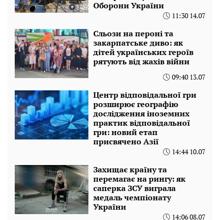
Оборони України
11:30 14.07
Сльози на пероні та
закарпатське диво: як
дітей українських героїв
рятують від жахів війни
09:40 13.07
Центр відповідальної гри
розширює географію
дослідження іноземних
практик відповідальної
гри: новий етап
присвячено Азії
14:44 10.07
Захищає країну та
перемагає на рингу: як
саперка ЗСУ виграла
медаль чемпіонату
України
14:06 08.07