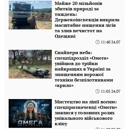
Майже 20 мільйонів
збитків природі за
тиждень:
Держекоінспекція викрила
масштабне нищення лісів
та злив нечистот на
Одещині
11:40 24.07
Снайпери неба:
спецпідрозділ «Омега»
увійшов до трійки
найкращих в Україні за
знищенням ворожої
техніки безпілотниками
«крило»
11:05 24.07
Мистецтво на лінії вогню:
спецпризначенці «Омеги»
знялися у головних ролях
унікального військового
кліпу