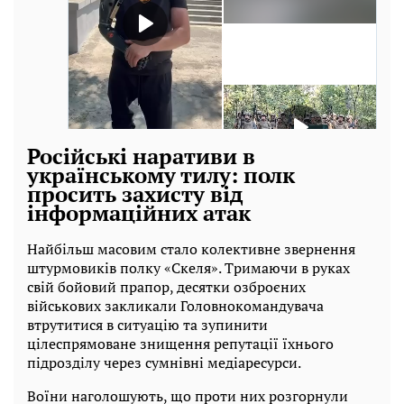
Російські наративи в
українському тилу: полк
просить захисту від
інформаційних атак
Найбільш масовим стало колективне звернення
штурмовиків полку «Скеля». Тримаючи в руках
свій бойовий прапор, десятки озброєних
військових закликали Головнокомандувача
втрутитися в ситуацію та зупинити
цілеспрямоване знищення репутації їхнього
підрозділу через сумнівні медіаресурси.
Воїни наголошують, що проти них розгорнули