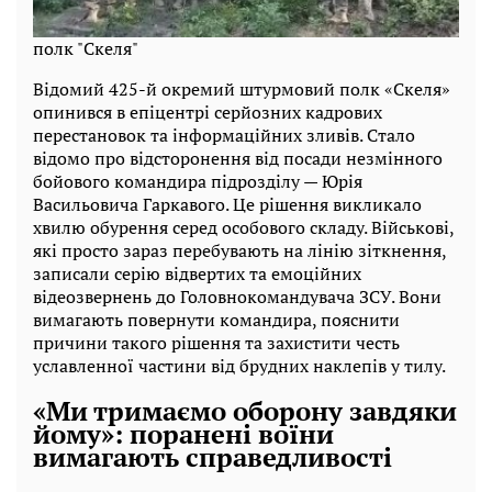
полк "Скеля"
Відомий 425-й окремий штурмовий полк «Скеля»
опинився в епіцентрі серйозних кадрових
перестановок та інформаційних зливів. Стало
відомо про відсторонення від посади незмінного
бойового командира підрозділу — Юрія
Васильовича Гаркавого. Це рішення викликало
хвилю обурення серед особового складу. Військові,
які просто зараз перебувають на лінію зіткнення,
записали серію відвертих та емоційних
відеозвернень до Головнокомандувача ЗСУ. Вони
вимагають повернути командира, пояснити
причини такого рішення та захистити честь
уславленної частини від брудних наклепів у тилу.
«Ми тримаємо оборону завдяки
йому»: поранені воїни
вимагають справедливості