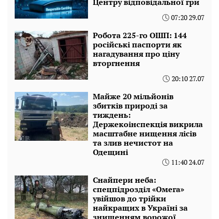
Центру відповідальної гри
07:20 29.07
Робота 225-го ОШП: 144
російські паспорти як
нагадування про ціну
вторгнення
20:10 27.07
Майже 20 мільйонів
збитків природі за
тиждень:
Держекоінспекція викрила
масштабне нищення лісів
та злив нечистот на
Одещині
11:40 24.07
Снайпери неба:
спецпідрозділ «Омега»
увійшов до трійки
найкращих в Україні за
знищенням ворожої