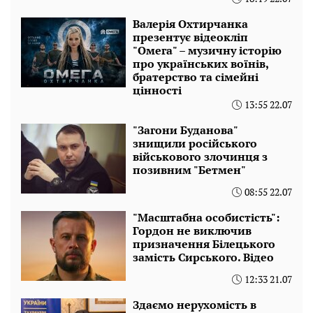
Валерія Охтирчанка
презентує відеокліп
"Омега" – музичну історію
про українських воїнів,
братерство та сімейні
цінності
13:55 22.07
"Загони Буданова"
знищили російського
військового злочинця з
позивним "Бетмен"
08:55 22.07
"Масштабна особистість":
Гордон не виключив
призначення Білецького
замість Сирського. Відео
12:33 21.07
Здаємо нерухомість в