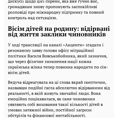
дискусії щодо цієї сирени, яка вже гучно виє,
громадянам знову пропонують заспокійливі
розповіді про міжнародну підтримку та повний
контроль над ситуацією.
Вісім дітей на родину: відірвані
від життя заклики чиновників
У ході трансляції на каналі «Акценти» згадали і
резонансну заяву голови офісу міграційної
політики Василя Вовськобойника, який зазначив,
що через фізичне зникнення нації кожна
українська жінка тепер повинна народити по сім-
вісім дітей.
Ведуча відреагувала на ці слова вкрай скептично,
назвавши подібні гасла абсолютно відірваними від
реальності, в якій живуть звичайні люди. Вона
емоційно поцікавилася, як саме чиновники
уявляють собі виховання такої кількості дітей в
умовах затяжної війни, постійної загрози
обстрілів та фінансової нестабільності.