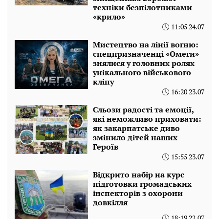
техніки безпілотниками
«крило»
11:05 24.07
Мистецтво на лінії вогню:
спецпризначенці «Омеги»
знялися у головних ролях
унікального військового
кліпу
16:20 23.07
Сльози радості та емоції,
які неможливо приховати:
як закарпатське диво
змінило дітей наших
Героїв
15:55 23.07
Відкрито набір на курс
підготовки громадських
інспекторів з охорони
довкілля
18:19 22.07