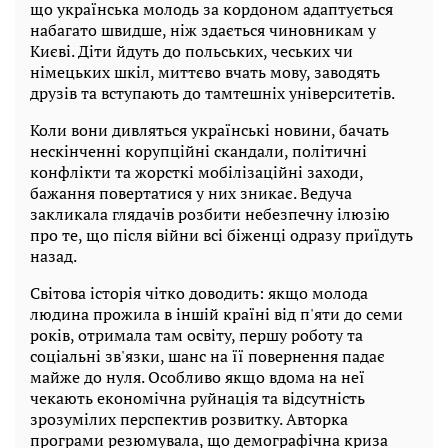
що українська молодь за кордоном адаптується
набагато швидше, ніж здається чиновникам у
Києві. Діти йдуть до польських, чеських чи
німецьких шкіл, миттєво вчать мову, заводять
друзів та вступають до тамтешніх університетів.
Коли вони дивляться українські новини, бачать
нескінченні корупційні скандали, політичні
конфлікти та жорсткі мобілізаційні заходи,
бажання повертатися у них зникає. Ведуча
закликала глядачів розбити небезпечну ілюзію
про те, що після війни всі біженці одразу приїдуть
назад.
Світова історія чітко доводить: якщо молода
людина прожила в іншій країні від п'яти до семи
років, отримала там освіту, першу роботу та
соціальні зв'язки, шанс на її повернення падає
майже до нуля. Особливо якщо вдома на неї
чекають економічна руйнація та відсутність
зрозумілих перспектив розвитку. Авторка
програми резюмувала, що демографічна криза