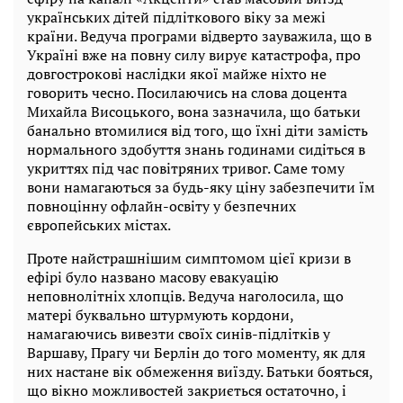
українських дітей підліткового віку за межі
країни. Ведуча програми відверто зауважила, що в
Україні вже на повну силу вирує катастрофа, про
довгострокові наслідки якої майже ніхто не
говорить чесно. Посилаючись на слова доцента
Михайла Висоцького, вона зазначила, що батьки
банально втомилися від того, що їхні діти замість
нормального здобуття знань годинами сидіться в
укриттях під час повітряних тривог. Саме тому
вони намагаються за будь-яку ціну забезпечити їм
повноцінну офлайн-освіту у безпечних
європейських містах.
Проте найстрашнішим симптомом цієї кризи в
ефірі було названо масову евакуацію
неповнолітніх хлопців. Ведуча наголосила, що
матері буквально штурмують кордони,
намагаючись вивезти своїх синів-підлітків у
Варшаву, Прагу чи Берлін до того моменту, як для
них настане вік обмеження виїзду. Батьки бояться,
що вікно можливостей закриється остаточно, і