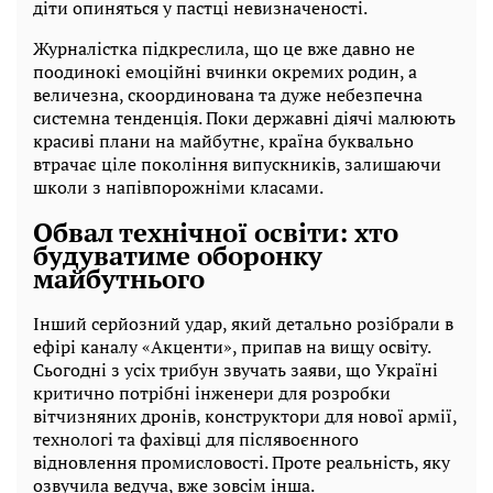
діти опиняться у пастці невизначеності.
Журналістка підкреслила, що це вже давно не
поодинокі емоційні вчинки окремих родин, а
величезна, скоординована та дуже небезпечна
системна тенденція. Поки державні діячі малюють
красиві плани на майбутнє, країна буквально
втрачає ціле покоління випускників, залишаючи
школи з напівпорожніми класами.
Обвал технічної освіти: хто
будуватиме оборонку
майбутнього
Інший серйозний удар, який детально розібрали в
ефірі каналу «Акценти», припав на вищу освіту.
Сьогодні з усіх трибун звучать заяви, що Україні
критично потрібні інженери для розробки
вітчизняних дронів, конструктори для нової армії,
технологі та фахівці для післявоєнного
відновлення промисловості. Проте реальність, яку
озвучила ведуча, вже зовсім інша.