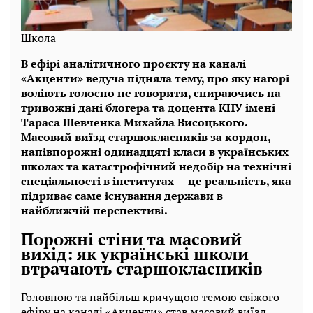
Школа
В ефірі аналітичного проєкту на каналі
«Акценти» ведуча підняла тему, про яку нагорі
воліють голосно не говорити, спираючись на
тривожні дані блогера та доцента КНУ імені
Тараса Шевченка Михайла Висоцького.
Масовий виїзд старшокласників за кордон,
напівпорожні одинадцяті класи в українських
школах та катастрофічний недобір на технічні
спеціальності в інститутах — це реальність, яка
підриває саме існування держави в
найближчій перспективі.
Порожні стіни та масовий
вихід: як українські школи
втрачають старшокласників
Головною та найбільш кричущою темою свіжого
ефіру на каналі «Акценти» став масовий виїзд