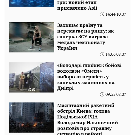
гри: новий етап
присвячено Азії
14:44 10.07
Захищає країну та
перемагає на рингу: як
саперка ЗСУ виграла
медаль чемпіонату
України
14:06 08.07
«Володарі глибин»: бойові
водолази «Омеги»
вибороли першість у
запеклих змаганнях на
Дніпрі
09:55 08.07
Масштабний ракетний
обстріл Києва: голова
Подільської РДА
Володимир Наконечний
розповів про страшну
ситуацію в районі