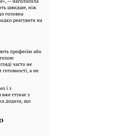
е», — наголосила
ують швидше, ніж
що головна
видко реагувати на
ають професію або
«тихою
ляді часто не
готовності, а не
о і з
 вже стукає у
ка додала, що
о