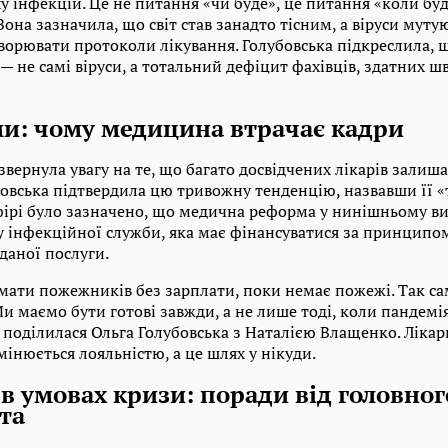
 інфекцій. Це не питання «чи буде», це питання «коли буд
 Вона зазначила, що світ став занадто тісним, а віруси мут
творювати протоколи лікування. Голубовська підкреслила, 
— не самі віруси, а тотальний дефіцит фахівців, здатних ш
ми: чому медицина втрачає кадри
вернула увагу на те, що багато досвідчених лікарів залиш
убовська підтвердила цю тривожну тенденцію, назвавши її 
фірі було зазначено, що медична реформа у нинішньому виг
 інфекційної служби, яка має фінансуватися за принципом 
даної послуги.
мати пожежників без зарплати, поки немає пожежі. Так сам
и маємо бути готові завжди, а не лише тоді, коли пандемія
 поділилася Ольга Голубовська з Наталією Влащенко. Лікар
інюється лояльністю, а це шлях у нікуди.
 умовах кризи: поради від головног
та