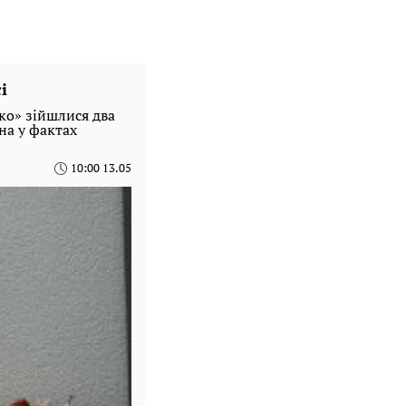
і
нко» зійшлися два
на у фактах
10:00 13.05