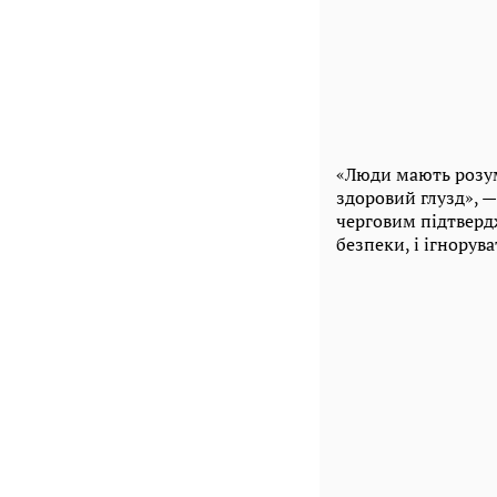
«Люди мають розумі
здоровий глузд», —
черговим підтверд
безпеки, і ігнорув