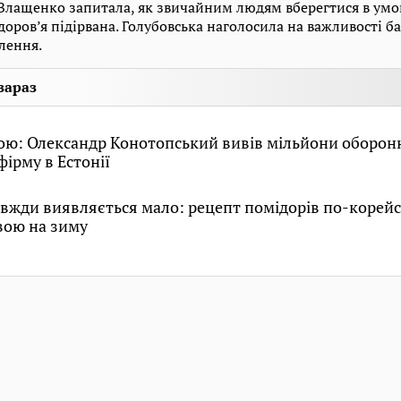
Влащенко запитала, як звичайним людям вберегтися в умов
оров’я підірвана. Голубовська наголосила на важливості б
лення.
зараз
кою: Олександр Конотопський вивів мільйони оборо
фірму в Естонії
авжди виявляється мало: рецепт помідорів по-корейс
вою на зиму