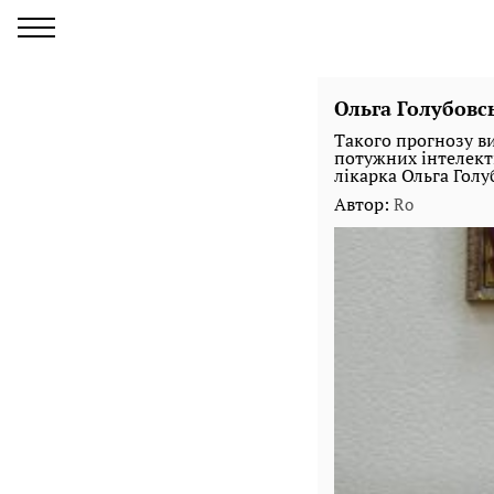
Ольга Голубовс
Такого прогнозу ви
потужних інтелект
лікарка Ольга Голу
Автор:
Ro