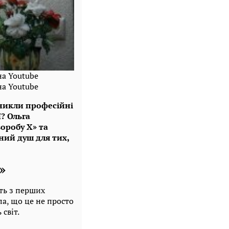
на Youtube
на Youtube
зникли професійні
? Ольга
оробу Х» та
ний душ для тих,
»
ть з перших
ла, що це не просто
світ.