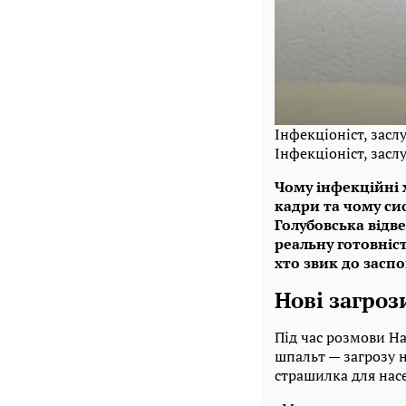
Інфекціоніст, засл
Інфекціоніст, засл
Чому інфекційні 
кадри та чому сис
Голубовська відв
реальну готовніс
хто звик до заспо
Нові загроз
Під час розмови На
шпальт — загрозу н
страшилка для насе