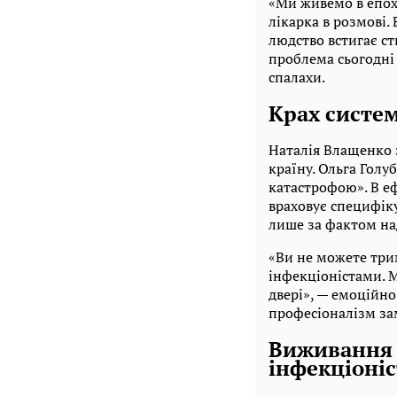
«Ми живемо в епоху
лікарка в розмові.
людство встигає с
проблема сьогодні 
спалахи.
Крах систе
Наталія Влащенко з
країну. Ольга Гол
катастрофою». В е
враховує специфіку
лише за фактом на
«Ви не можете три
інфекціоністами. М
двері», — емоційно
професіоналізм зам
Виживання в
інфекціоніс