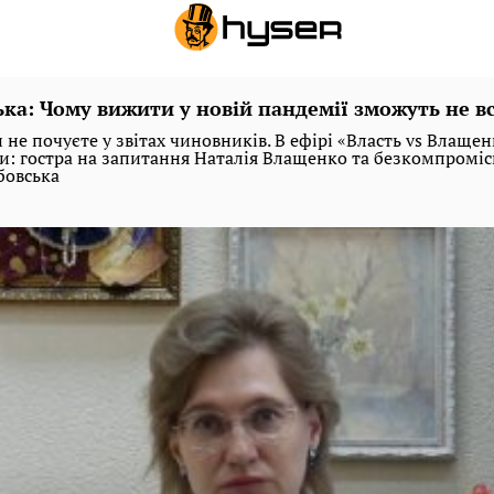
ька: Чому вижити у новій пандемії зможуть не вс
 не почуєте у звітах чиновників. В ефірі «Власть vs Влаще
и: гостра на запитання Наталія Влащенко та безкомпроміс
бовська