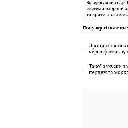
Завершуючи ефір, 
системи охорони зд
та критичного мис
Популярні новини 
Дрони із націн
через фіктивну 
Такої закуски з
перцем та морк