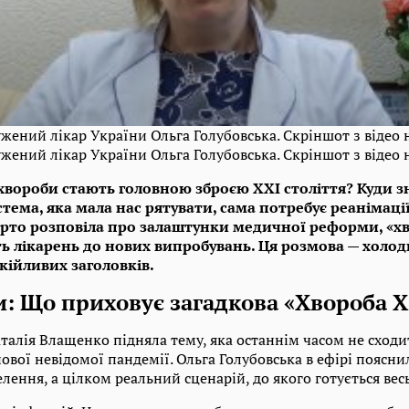
ужений лікар України Ольга Голубовська. Скріншот з відео 
ужений лікар України Ольга Голубовська. Скріншот з відео 
хвороби стають головною зброєю ХХІ століття? Куди 
тема, яка мала нас рятувати, сама потребує реанімації
ерто розповіла про залаштунки медичної реформи, «хв
ть лікарень до нових випробувань. Ця розмова — холод
кійливих заголовків.
и: Що приховує загадкова «Хвороба Х
талія Влащенко підняла тему, яка останнім часом не сходи
ової невідомої пандемії. Ольга Голубовська в ефірі поясни
лення, а цілком реальний сценарій, до якого готується весь 