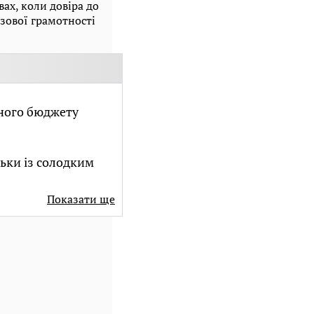
ах, коли довіра до
азової грамотності
нного бюджету
ьки із солодким
Показати ще