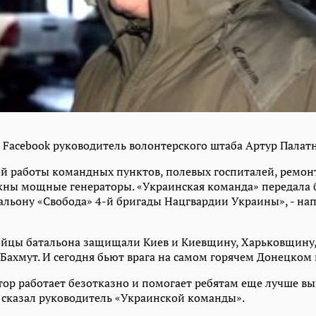
 Facebook руководитель волонтерского штаба Артур Палат
й работы командных пунктов, полевых госпиталей, ремон
ны мощные генераторы. «Украинская команда» передала 
тальону «Свобода» 4-й бригады Нацгвардии Украины», - на
ойцы батальона защищали Киев и Киевщину, Харьковщину,
 Бахмут. И сегодня бьют врага на самом горячем Донецком
атор работает безотказно и помогает ребятам еще лучше в
– сказал руководитель «Украинской команды».