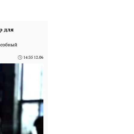
р для
особный
14:35 12.06