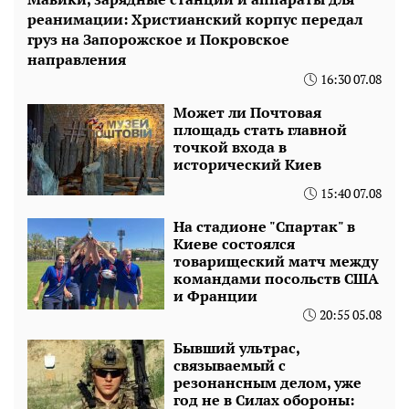
реанимации: Христианский корпус передал
груз на Запорожское и Покровское
направления
16:30 07.08
Может ли Почтовая
площадь стать главной
точкой входа в
исторический Киев
15:40 07.08
На стадионе "Спартак" в
Киеве состоялся
товарищеский матч между
командами посольств США
и Франции
20:55 05.08
Бывший ультрас,
связываемый с
резонансным делом, уже
год не в Силах обороны: