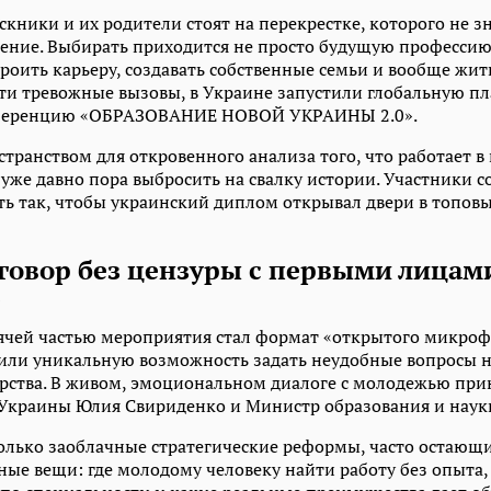
кники и их родители стоят на перекрестке, которого не з
ние. Выбирать приходится не просто будущую профессию, 
роить карьеру, создавать собственные семьи и вообще жит
эти тревожные вызовы, в Украине запустили глобальную п
нференцию «ОБРАЗОВАНИЕ НОВОЙ УКРАИНЫ 2.0».
странством для откровенного анализа того, что работает в
 уже давно пора выбросить на свалку истории. Участники 
ать так, чтобы украинский диплом открывал двери в топо
говор без цензуры с первыми лицам
ячей частью мероприятия стал формат «открытого микроф
или уникальную возможность задать неудобные вопросы 
арства. В живом, эмоциональном диалоге с молодежью при
Украины Юлия Свириденко и Министр образования и науки
олько заоблачные стратегические реформы, часто остающие
ые вещи: где молодому человеку найти работу без опыта,