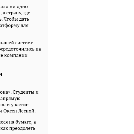
нало ни одно
а страну, где
ь. Чтобы дать
латформу для
 нашей системе
сосредоточились на
вые компании
и
она». Студенты и
напрямую
няли участие
 Оксен Лесной.
ся на бумаге, а
 как преодолеть