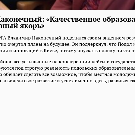
аконечный: «Качественное образова
авный якорь»
РГА Владимир Наконечный поделился своим видением рез
ко очертил планы на будущее. Он подчеркнул, что Подол 
ия и инноваций в Киеве, потому опускать планку никто не
айона, все услышанные на конференции кейсы и государс
руются под строгую реальность подольских образовательн
а обещает сделать все возможное, чтобы местная молодеж
, а видела свое развитие и успех именно здесь, развивая с