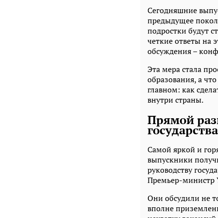
Сегодняшние выпус
предыдущее поколе
подростки будут ст
четкие ответы на 
обсуждения – ко
Эта мера стала про
образования, а что
главном: как сдел
внутри страны.
Прямой раз
государства
Самой яркой и гор
выпускники получ
руководству госуд
Премьер-министр 
Они обсудили не т
вполне приземленн