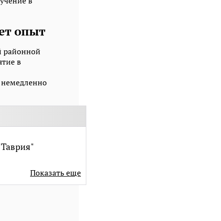
учение в
ет опыт
й районной
тие в
и немедленно
"Таврия"
Показать еще