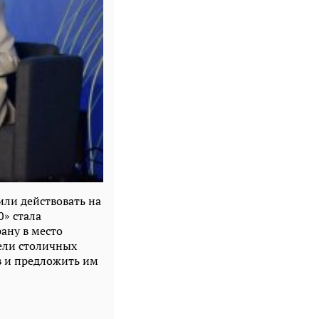
или действовать на
» стала
ану в место
ели столичных
в и предложить им