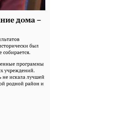
ние дома –
ультатов
исторически был
 собирается.
твенные программы
ых учреждений.
ь не искала лучшей
вой родной район и