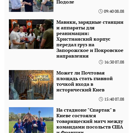
Подоле
09:40 08.08
Мавики, зарядные станции
и аппараты для
реанимации:
Христианский корпус
передал груз на
Запорожское и Покровское
направления
16:30 07.08
Может ли Почтовая
площадь стать главной
точкой входа в
исторический Киев
15:40 07.08
На стадионе "Спартак" в
Киеве состоялся
товарищеский матч между
командами посольств США
и Франции