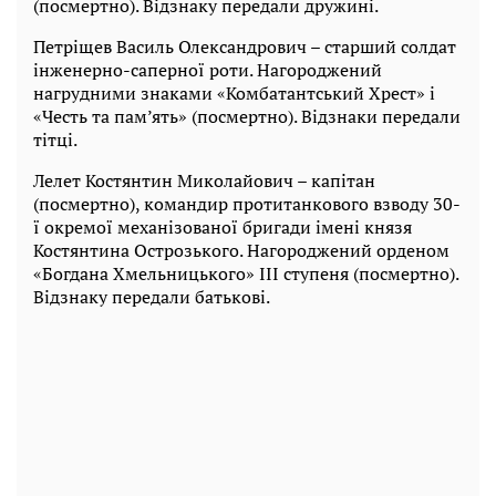
(посмертно). Відзнаку передали дружині.
Петріщев Василь Олександрович – старший солдат
інженерно-саперної роти. Нагороджений
нагрудними знаками «Комбатантський Хрест» і
«Честь та пам’ять» (посмертно). Відзнаки передали
тітці.
Лелет Костянтин Миколайович – капітан
(посмертно), командир протитанкового взводу 30-
ї окремої механізованої бригади імені князя
Костянтина Острозького. Нагороджений орденом
«Богдана Хмельницького» III ступеня (посмертно).
Відзнаку передали батькові.