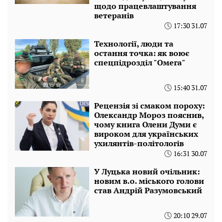
щодо працевлаштування
ветеранів
17:30 31.07
Технології, люди та
остання точка: як воює
спецпідрозділ "Омега"
15:40 31.07
Рецензія зі смаком пороху:
Олександр Мороз пояснив,
чому книга Олени Думи є
вироком для українських
ухилянтів-політологів
16:31 30.07
У Луцька новий очільник:
новим в.о. міського голови
став Андрій Разумовський
20:10 29.07