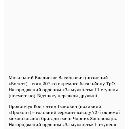
Могильний Владислав Васильович (позивний
«Вольт») – воїн 207-го окремого батальйону ТрО.
Нагороджений орденом «За мужність» III ступеня
(посмертно). Відзнаку передали дружині.
Прокопчук Костянтин Іванович (позивний
«Прокоп») – головний сержант взводу 72-ї окремої
механізованої бригади імені Чорних Запорожців.
Нагороджений орденом «За мужність» II ступеня