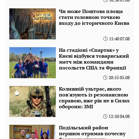
Чи може Поштова площа
стати головною точкою
входу до історичного Києва
15:40 07.08
На стадіоні «Спартак» у
Києві відбувся товариський
матч між командами
посольств США та Франції
20:55 05.08
Колишній ультрас, якого
пов'язують із резонансною
справою, вже рік не в Силах
оборони: ЗМІ
12:50 04.08
Подільський район
першим отримав почесну