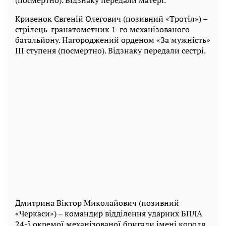
(посмертно). Відзнаку передали матері.
Кривенок Євгеній Олегович (позивний «Тротіл») –
стрілець-гранатометник 1-го механізованого
батальйону. Нагороджений орденом «За мужність»
III ступеня (посмертно). Відзнаку передали сестрі.
Дмитрина Віктор Миколайович (позивний
«Черкаси») – командир відділення ударних БПЛА
24-ї окремої механізованої бригади імені короля