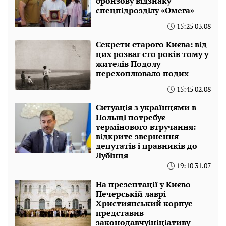
бронзову відзнаку
спецпідрозділу «Омега»
15:25 03.08
Секрети старого Києва: від
цих розваг сто років тому у
жителів Подолу
перехоплювало подих
15:45 02.08
Ситуація з українцями в
Польщі потребує
термінового втручання:
відкрите звернення
депутатів і правників до
Лубінця
19:10 31.07
На презентації у Києво-
Печерській лаврі
Християнський корпус
представив
законодавчуініціативу