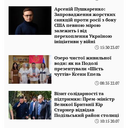
Арсеній Пушкаренко:
Запровадження жорстких
санкцій проти росії з боку
США певною мірою
залежить і від
перехоплення Україною
ініціативи у війні
15:30 23.07
Озеро чистої живильної
води: як на Подолі
презентували «Шість
чуттів» Ксени Епель
08:35 22.07
Візит солідарності та
підтримки: Прем-міністр
Великої Британії Кір
Стармер відвідав
Подільський район столиці
10:15 20.07