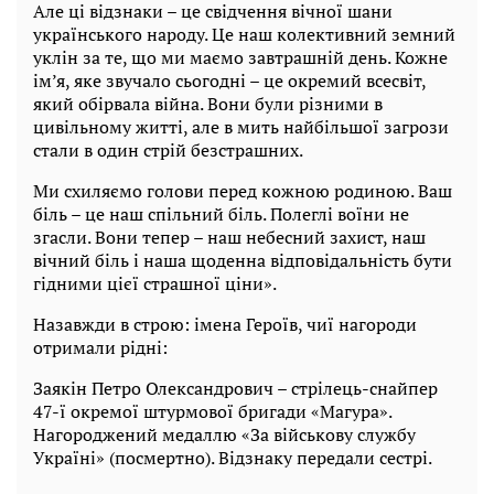
Але ці відзнаки – це свідчення вічної шани
українського народу. Це наш колективний земний
уклін за те, що ми маємо завтрашній день. Кожне
ім’я, яке звучало сьогодні – це окремий всесвіт,
який обірвала війна. Вони були різними в
цивільному житті, але в мить найбільшої загрози
стали в один стрій безстрашних.
Ми схиляємо голови перед кожною родиною. Ваш
біль – це наш спільний біль. Полеглі воїни не
згасли. Вони тепер – наш небесний захист, наш
вічний біль і наша щоденна відповідальність бути
гідними цієї страшної ціни».
Назавжди в строю: імена Героїв, чиї нагороди
отримали рідні:
Заякін Петро Олександрович – стрілець-снайпер
47-ї окремої штурмової бригади «Магура».
Нагороджений медаллю «За військову службу
Україні» (посмертно). Відзнаку передали сестрі.