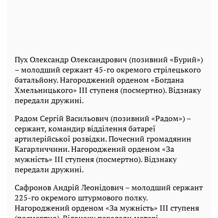
Пух Олександр Олександрович (позивний «Бурий»)
– молодший сержант 45-го окремого стрілецького
батальйону. Нагороджений орденом «Богдана
Хмельницького» III ступеня (посмертно). Відзнаку
передали дружині.
Радом Сергій Васильович (позивний «Радом») –
сержант, командир відділення батареї
артилерійської розвідки. Почесний громадянин
Кагарличчини. Нагороджений орденом «За
мужність» III ступеня (посмертно). Відзнаку
передали дружині.
Сафронов Андрій Леонідович – молодший сержант
225-го окремого штурмового полку.
Нагороджений орденом «За мужність» III ступеня