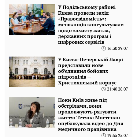
У Подільському районі
Києва провели захід
«Правосвідомість»:
мешканців консультували
щодо захисту житла,
державних програм і
цифрових сервісів
16:30 29.07
У Києво-Печерській Лаврі
представили нове
об’єднання бойових
підрозділів —
Християнський корпус
21:40 28.07
Поки Київ живе під
обстрілами, вони
продовжують рятувати
життя: Тетяна Мостепан
опублікувала відео до Дня
медичного працівника
19:55 25.07