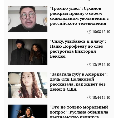
"Громко ушел": Суханов
раскрыл правду о своем
скандальном увольнении с
российского телевидения
15:08 12.10
"Сижу, улыбаюсь и плачу":
Надю Дорофееву до слез
растрогала Виктория
Бекхэм
12:19 12.10
"Закатала губу в Америке":
дочь Оли Поляковой
рассказала, как живет без
денег в США
10:44 12.10
"Это не только моральный
вопрос": Руслана обвинила
вьетнамскую певицу в