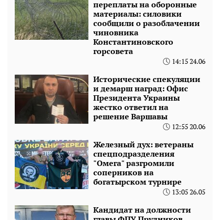
переплаты на оборонные
материалы: силовики
сообщили о разоблачении
чиновника
Константиновского
горсовета
14:15 24.06
Исторические спекуляции
и демарш наград: Офис
Президента Украины
жестко ответил на
решение Варшавы
12:55 20.06
Железный дух: ветераны
спецподразделения
"Омега" разгромили
соперников на
богатырском турнире
13:05 26.05
Кандидат на должности
главы ФПУ Прудников