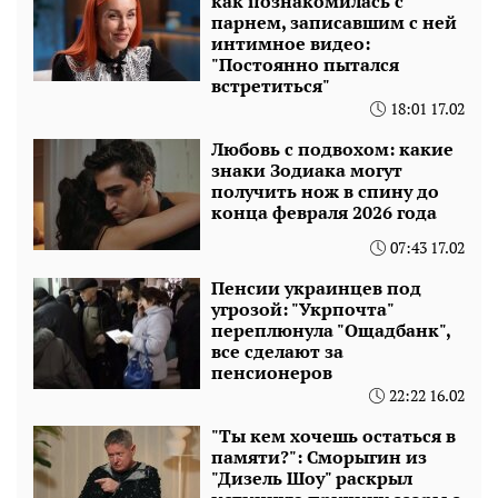
как познакомилась с
парнем, записавшим с ней
интимное видео:
"Постоянно пытался
встретиться"
18:01 17.02
Любовь с подвохом: какие
знаки Зодиака могут
получить нож в спину до
конца февраля 2026 года
07:43 17.02
Пенсии украинцев под
угрозой: "Укрпочта"
переплюнула "Ощадбанк",
все сделают за
пенсионеров
22:22 16.02
"Ты кем хочешь остаться в
памяти?": Сморыгин из
"Дизель Шоу" раскрыл