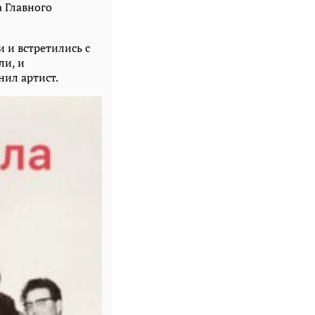
 Главного
 и встретились с
ли, и
нил артист.