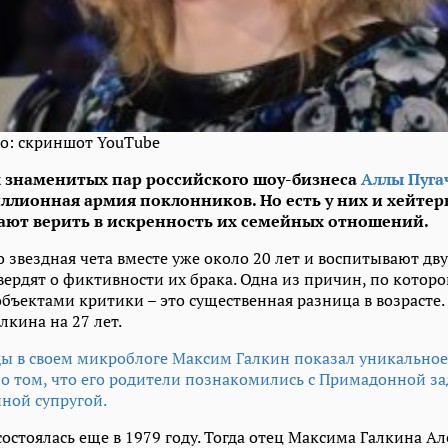
то: скриншот YouTube
х знаменитых пар российского шоу-бизнеса
Аллы Пуга
ллионная армия поклонников. Но есть у них и хейтер
ают верить в искренность их семейных отношений.
о звездная чета вместе уже около 20 лет и воспитывают двух
твердят о фиктивности их брака. Одна из причин, по котор
объектами критики – это существенная разница в возрасте
лкина на 27 лет.
ды в своем микроблоге Максим Галкин показал уникальное
 о том, что его родители познакомились с Примадонной зад
нной супругой.
состоялась еще в 1979 году. Тогда отец Максима Галкина А