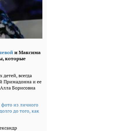
чевой
и Максима
ы, которые
 детей, всегда
ой Примадонна и ее
. Алла Борисовна
 фото из личного
олго до того, как
лександр