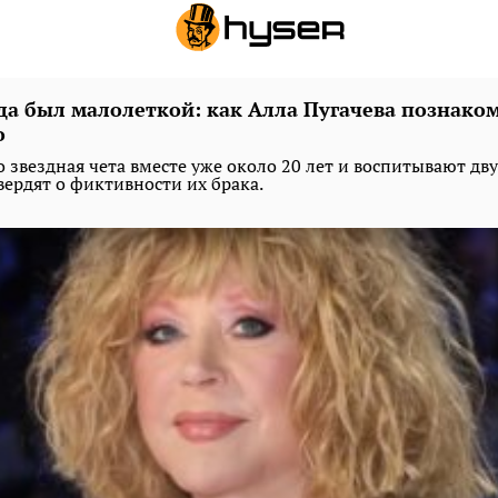
да был малолеткой: как Алла Пугачева познаком
о
о звездная чета вместе уже около 20 лет и воспитывают двух
твердят о фиктивности их брака.