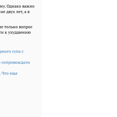
ему. Однако важно
е двух лет, а в
не только вопрос
сти к ухудшению
рного супа с
о сопровождали
. Что еще