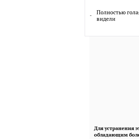
Полностью голая
видели
Для устранения э
обладающим боле