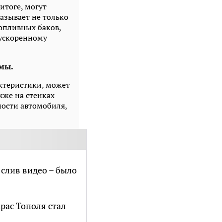
итоге, могут
казывает не только
опливных баков,
 ускоренному
мы.
ктеристики, может
кже на стенках
ности автомобиля,
 слив видео – было
арас Тополя стал