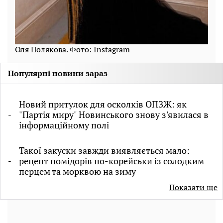
Оля Полякова. Фото: Instagram
Популярні новини зараз
Новий притулок для осколків ОПЗЖ: як
"Партія миру" Новинського знову з'явилася в
інформаційному полі
Такої закуски завжди виявляється мало:
рецепт помідорів по-корейськи із солодким
перцем та морквою на зиму
Показати ще