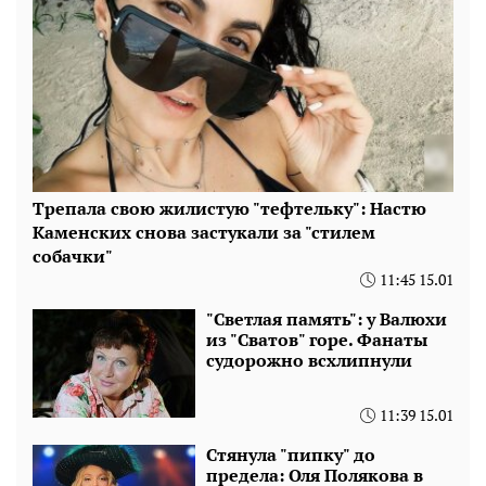
Трепала свою жилистую "тефтельку": Настю
Каменских снова застукали за "стилем
собачки"
11:45 15.01
"Светлая память": у Валюхи
из "Сватов" горе. Фанаты
судорожно всхлипнули
11:39 15.01
Стянула "пипку" до
предела: Оля Полякова в