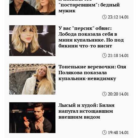
"постаревшим": бедный
мужик
23:12 14.01
У вас "персик" обвис:
Лобода показала себя в
мини купальнике. Но под
бикини что-то висит
21:18 14.01
Тоненькие веревочки: Оля
Полякова показала
купальник-невидимку
20:20 14.01
Лысый и худой: Билан
напугал истощавшим
внешним видом
19:48 14.01