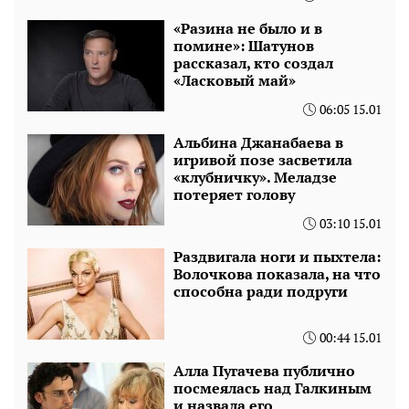
«Разина не было и в
помине»: Шатунов
рассказал, кто создал
«Ласковый май»
06:05 15.01
Альбина Джанабаева в
игривой позе засветила
«клубничку». Меладзе
потеряет голову
03:10 15.01
Раздвигала ноги и пыхтела:
Волочкова показала, на что
способна ради подруги
00:44 15.01
Алла Пугачева публично
посмеялась над Галкиным
и назвала его