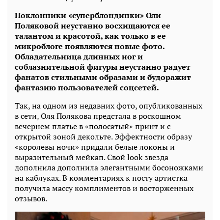
Поклонники «суперблондинки» Оли
Поляковой неустанно восхищаются ее
талантом и красотой, как только в ее
микроблоге появляются новые фото.
Обладательница длинных ног и
соблазнительной фигуры неустанно радует
фанатов стильными образами и будоражит
фантазию пользователей соцсетей.
Так, на одном из недавних фото, опубликованных
в сети, Оля Полякова предстала в роскошном
вечернем платье в «полосатый» принт и с
открытой зоной декольте. Эффектности образу
«королевы ночи» придали белые локоны и
выразительный мейкап. Свой look звезда
дополнила дополнила элегантными босоножками
на каблуках. В комментариях к посту артистка
получила массу комплиментов и восторженных
отзывов.