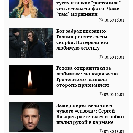
тугих плавках "растопила"
сеть смелыми фото. Даже
"там" морщинки
10:39 15.01
Бог забрал внезапно:
Галкин роняет слезы
скорби. Потеряли его
любимую легенду
10:30 15.01
Готова отправиться за
любимым: молодая жена
Грачевского вызвала
оторопь признанием
09:05 15.01
Замер перед величием
чужого «ствола»: Сергей
Лазарев растерялся и робко
шалил рукой в кармане
07:30 15.01