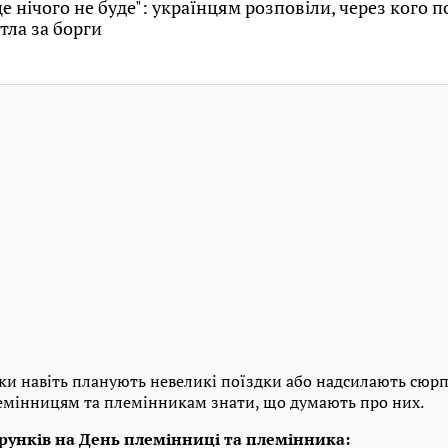
це нічого не буде": українцям розповіли, через кого 
тла за борги
ьки навіть планують невеликі поїздки або надсилають сюрп
емінницям та племінникам знати, що думають про них.
дарунків на День племінниці та племінника: