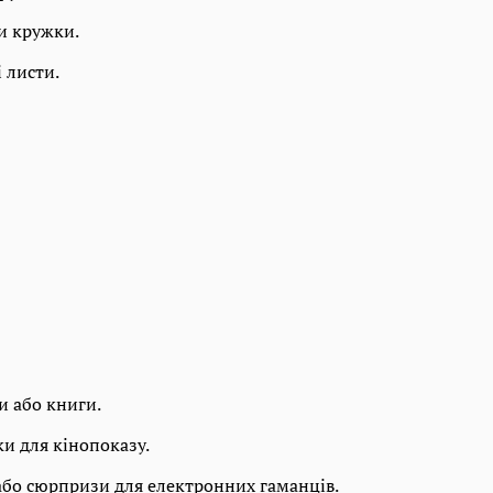
и кружки.
 листи.
и або книги.
и для кінопоказу.
або сюрпризи для електронних гаманців.