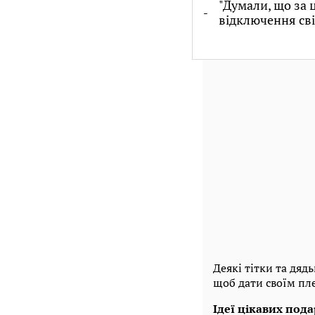
"Думали, що за 
відключення сві
Деякі тітки та дяд
щоб дати своїм пл
Ідеї ​​цікавих по