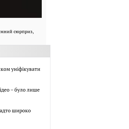
иємний сюрприз,
иком уніфікувати
ідео – було лише
 надто широко