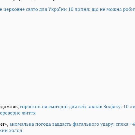
е церковне свято для України 10 липня: що не можна робит
відомляв,
гороскоп на сьогодні для всіх знаків Зодіаку: 10 
переверне життя
er»,
аномальна погода завдасть фатального удару: спека +4
зкий холод