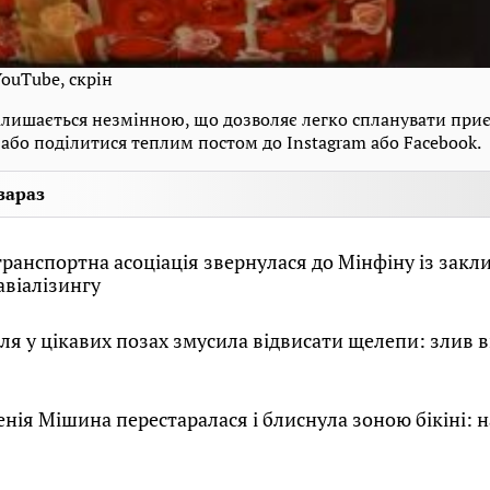
ouTube, скрін
алишається незмінною, що дозволяє легко спланувати пр
 або поділитися теплим постом до Instagram або Facebook.
зараз
транспортна асоціація звернулася до Мінфіну із закл
авіалізингу
ля у цікавих позах змусила відвисати щелепи: злив в
енія Мішина перестаралася і блиснула зоною бікіні: