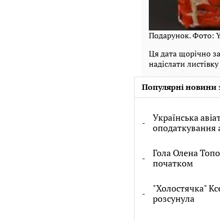
Подарунок. Фото: Y
Ця дата щорічно з
надіслати листівку
Популярні новини 
Українська авіа
оподаткування 
Гола Олена Топо
початком
"Холостячка" Кс
розсунула