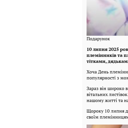
Подарунок
10 липня 2025 рок
племінників та п
тітками, дядька
Хоча День племінн
популярності з мом
Зараз він широко в
вітальних листівок
нашому житті та на
Щороку 10 липня дя
своїм племінницям 