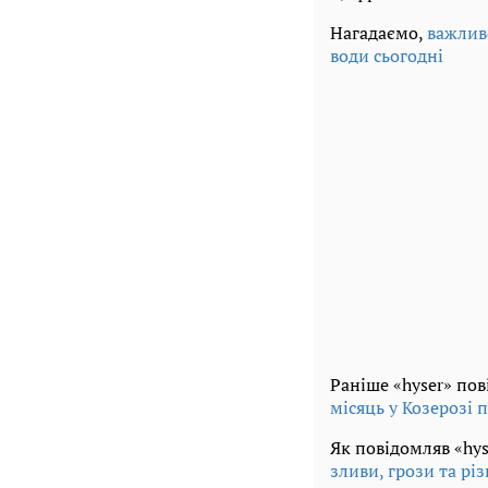
Нагадаємо,
важлив
води сьогодні
Раніше «hyser» по
місяць у Козерозі 
Як повідомляв «hys
зливи, грози та рі