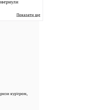
повернули
Показати ще
ризи кур'єром,