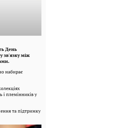
уть День
 зв'язку між
ами.
но набирає
колекціях
ь і племінників у
лення та підтримку