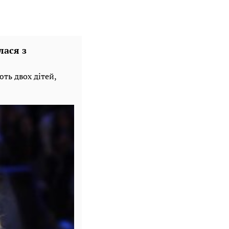
лася з
ть двох дітей,