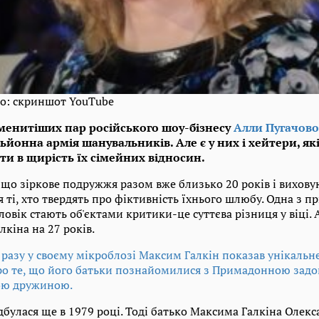
то: скриншот YouTube
аменитіших пар російського шоу-бізнесу
Алли Пугачово
ьйонна армія шанувальників. Але є у них і хейтери, які
ти в щирість їх сімейних відносин.
що зіркове подружжя разом вже близько 20 років і виховую
 ті, хто твердять про фіктивність їхнього шлюбу. Одна з пр
ловік стають об'єктами критики-це суттєва різниця у віці.
кіна на 27 років.
 разу у своєму мікроблозі Максим Галкін показав унікальн
про те, що його батьки познайомилися з Примадонною задов
ою дружиною.
ідбулася ще в 1979 році. Тоді батько Максима Галкіна Олек