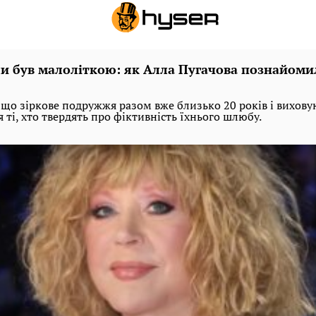
ли був малоліткою: як Алла Пугачова познайоми
що зіркове подружжя разом вже близько 20 років і виховую
 ті, хто твердять про фіктивність їхнього шлюбу.