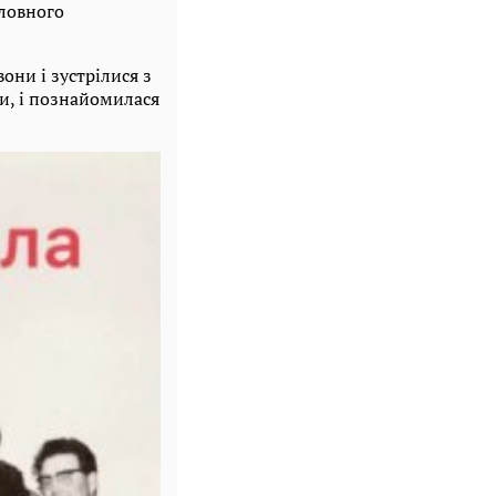
оловного
они і зустрілися з
и, і познайомилася