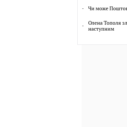
Чи може Поштов
Олена Тополя зл
наступним