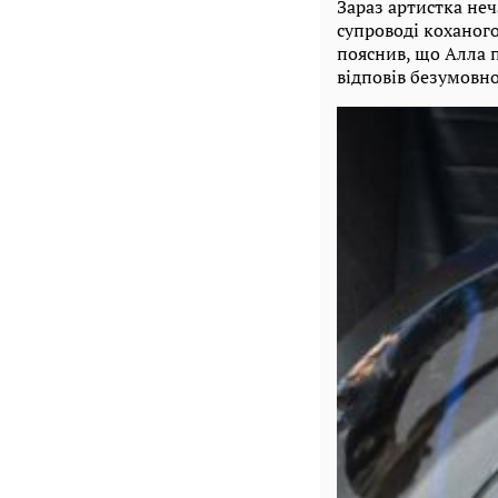
Зараз артистка неча
супроводі коханого
пояснив, що Алла п
відповів безумовн