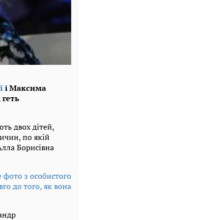
ї
і Максима
 геть
ть двох дітей,
ичин, по якій
 Алла Борисівна
е фото з особистого
го до того, як вона
сандр