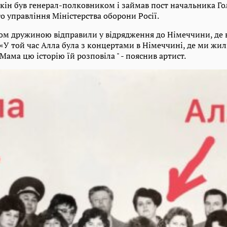
кін був генерал-полковником і займав пост начальника Г
 управління Міністерства оборони Росії.
ом дружиною відправили у відрядження до Німеччини, де в
«У той час Алла була з концертами в Німеччині, де ми жил
Мама цю історію їй розповіла " - пояснив артист.