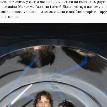
сто виходить у світ, а якщо і з'являється на світських раутах
 чоловіка Максима Галкіна і дітей.Більш того, в одному з 
оцікавилася у нього, чи зможе вона спокійно старіти поруч
ою згодою.