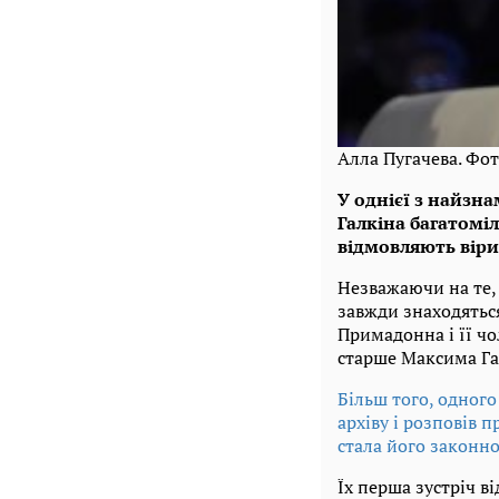
Алла Пугачева. Фо
У однієї з найзн
Галкіна багатоміл
відмовляють віри
Незважаючи на те, 
завжди знаходяться
Примадонна і її чо
старше Максима Гал
Більш того, одного
архіву і розповів 
стала його законн
Їх перша зустріч в